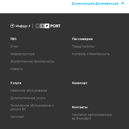
Дезинсекция/Дезинфекция
FBO
Пассажирам
О нас
Перед полетом
Инфраструктура
Контроль и безопасность
Экологическая безопасность
Новости
Услуги
Хелипорт
Наземное обслуживание
Дополнительные услуги
Техническое обслуживание и
Контакты
ремонт ВС
Компании, расположенные
Хелипорт
во Внуково-3