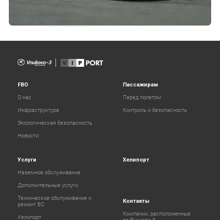
FBO
Пассажирам
О нас
Перед полетом
Инфраструктура
Контроль и безопасность
Экологическая безопасность
Новости
Услуги
Хелипорт
Наземное обслуживание
Дополнительные услуги
Техническое обслуживание и
Контакты
ремонт ВС
Компании, расположенные
Хелипорт