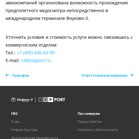
авиакомпаний организована возможность прохождения
предполетного медосмотра непосредственно в
международном терминале Внуково-3.
Уточнить условия и стоимость услуги можно, связавшись с
коммерческим отделом:
Тел.:
+7 (495) 436-69-99
E-mail:
cd@vipport.ru
Трансфер
Ответственное хранение
FBO
Пассажирам
О нас
Перед полетом
Инфраструктура
Контроль и безопасность
Экологическая безопасность