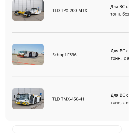
Для ВС с М
TLD TPX-200-MTХ
тонн, безв
Для ВС с М
Schopf F396
тонн, с во
Для ВС с М
TLD TMX-450-41
тонн, с во