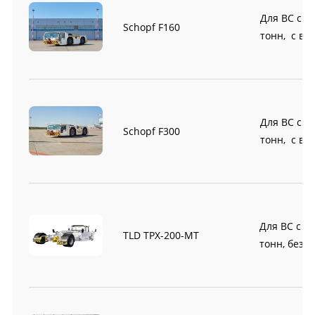
Для ВС с М
Schopf F160
тонн, с во
Для ВС с М
Schopf F300
тонн, с во
Для ВС с М
TLD TPX-200-MT
тонн, безв