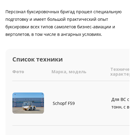
Персонал буксировочных бригад прошел специальную
подготовку и имеет большой практический опыт
буксировки всех типов самолетов бизнес-авиации и
вертолетов, в том числе в ангарных условиях.
Список техники
Техническ
Фото
Марка, модель
характери
Для ВС с М
Schopf F59
тонн, с во