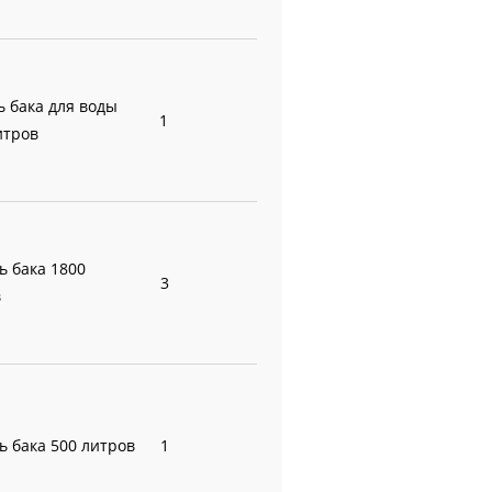
ь бака для воды
1
итров
ь бака 1800
3
в
ь бака 500 литров
1