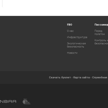
FBO
Пассажи
О нас
Перед
полетом
Инфраструктура
Контроль 
Экологическая
безопасно
безопасность
Новости
Скачать буклет
Карта сайта
Служебная