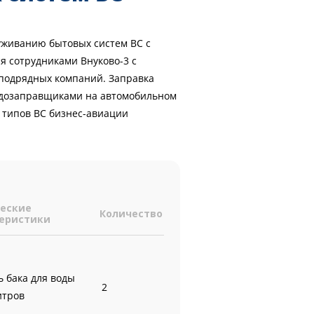
луживанию бытовых систем ВС с
я сотрудниками Внуково-3 с
 подрядных компаний. Заправка
одозаправщиками на автомобильном
х типов ВС бизнес-авиации
еские
Количество
еристики
ь бака для воды
2
итров