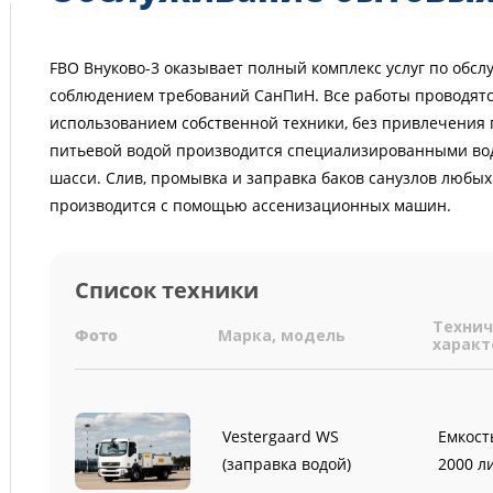
FBO Внуково-3 оказывает полный комплекс услуг по обс
соблюдением требований СанПиН. Все работы проводятс
использованием собственной техники, без привлечения
питьевой водой производится специализированными в
шасси. Слив, промывка и заправка баков санузлов любы
производится с помощью ассенизационных машин.
Список техники
Технич
Фото
Марка, модель
характ
Vestergaard WS
Емкост
(заправка водой)
2000 л