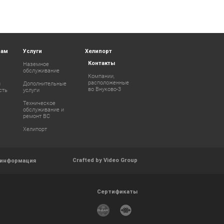
рам
Услуги
Хелипорт
Контакты
Наземное
обслуживание
Компании,
расположенные
и
Дополнительные
во Внуково-3
сть
услуги
Техническое
обслуживание и
ремонт ВС
Хелипорт
Crafted by Video Group
 информация
Сертификаты