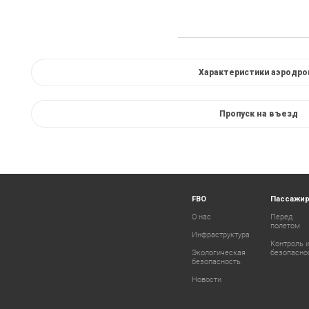
Характеристики аэродро
Пропуск на въезд
FBO
Пассажи
О нас
Перед
полетом
Инфраструктура
Контроль 
Экологическая
безопасно
безопасность
Новости