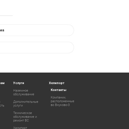
ма
рам
Услуги
Хелипорт
Контакты
Наземное
обслуживание
Компании,
расположенные
и
Дополнительные
во Внуково-3
сть
услуги
Техническое
обслуживание и
ремонт ВС
Хелипорт