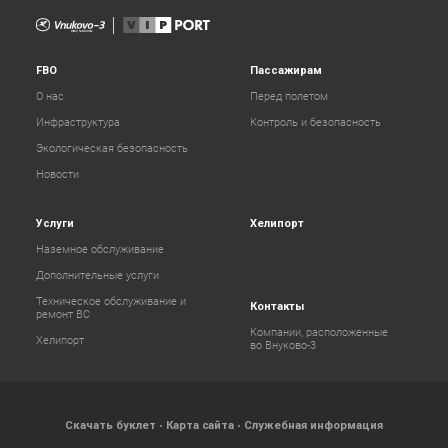
FBO
Пассажирам
О нас
Перед полетом
Инфраструктура
Контроль и безопасность
Экологическая безопасность
Новости
Услуги
Хелипорт
Наземное обслуживание
Дополнительные услуги
Техническое обслуживание и
Контакты
ремонт ВС
Компании, расположенные
Хелипорт
во Внуково-3
Скачать буклет
Карта сайта
Служебная информация