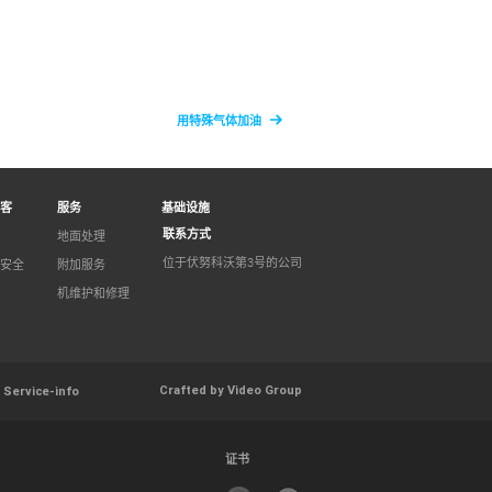
用特殊气体加油
客
服务
基础设施
联系方式
地面处理
位于伏努科沃第3号的公司
安全
附加服务
机维护和修理
Crafted by Video Group
Service-info
证书