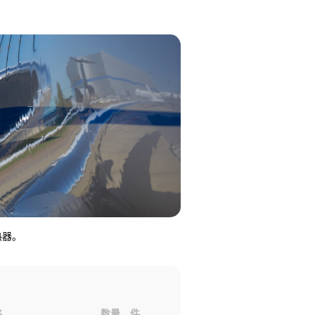
热器。
格
数量，件