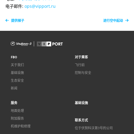
电子邮件:
ops@vipport.ru
提供梯子
进行空中起动
FBO
对于乘客
关于我们
飞行前
基础设施
控制与安全
生态安全
新闻
服务
基础设施
地面处理
附加服务
联系方式
机维护和修理
位于伏努科沃第3号的公司